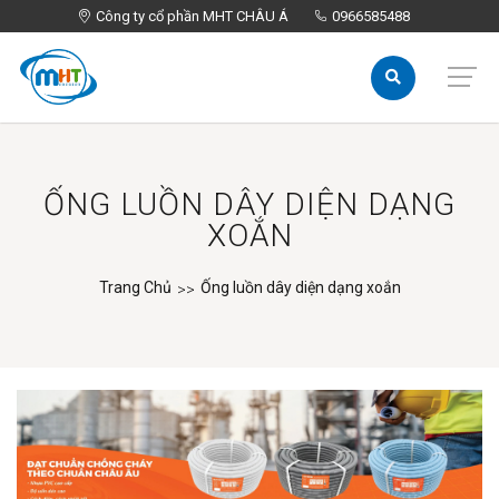
Công ty cổ phần MHT CHÂU Á
Công ty cổ phần MHT CHÂU Á
0966585488
0966585488
ỐNG LUỒN DÂY DIỆN DẠNG
XOẮN
Trang Chủ
Ống luồn dây diện dạng xoắn