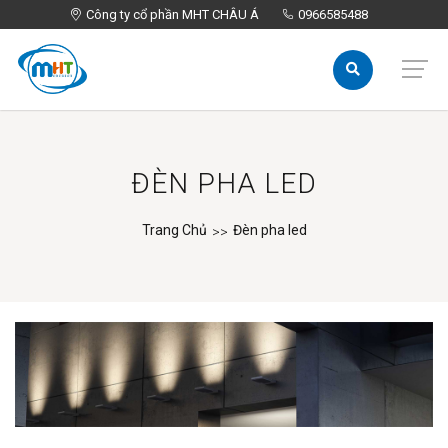
Công ty cổ phần MHT CHÂU Á
Công ty cổ phần MHT CHÂU Á
0966585488
0966585488
ĐÈN PHA LED
Trang Chủ
Đèn pha led