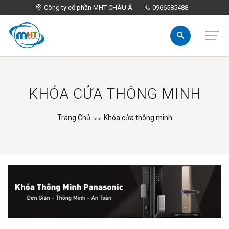
Công ty cổ phần MHT CHÂU Á
Công ty cổ phần MHT CHÂU Á
0966585488
0966585488
KHÓA CỬA THÔNG MINH
Trang Chủ
Khóa cửa thông minh