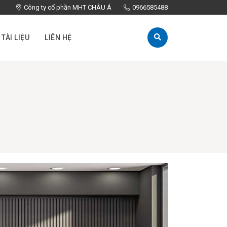
Công ty cổ phần MHT CHÂU Á
0966585488
TÀI LIỆU
LIÊN HỆ