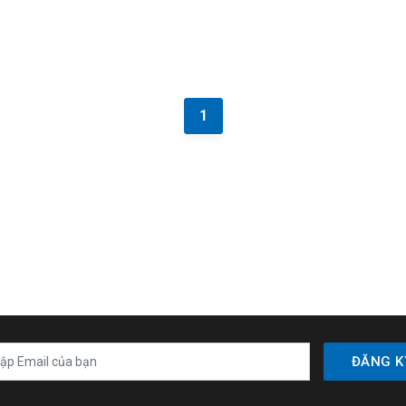
1
ĐĂNG K