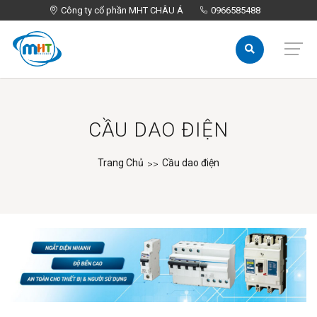
Công ty cổ phần MHT CHÂU Á
Công ty cổ phần MHT CHÂU Á
0966585488
0966585488
CẦU DAO ĐIỆN
Trang Chủ
Cầu dao điện