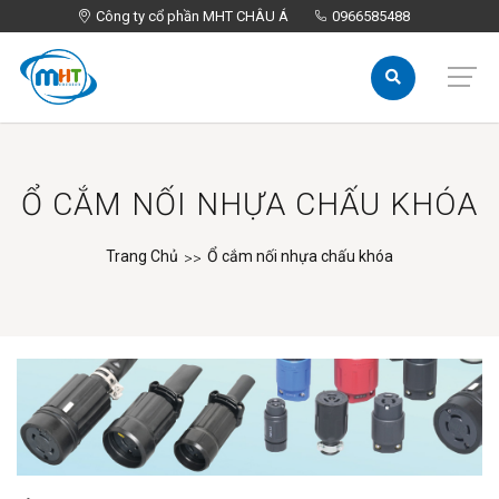
Công ty cổ phần MHT CHÂU Á
Công ty cổ phần MHT CHÂU Á
0966585488
0966585488
Ổ CẮM NỐI NHỰA CHẤU KHÓA
Trang Chủ
Ổ cắm nối nhựa chấu khóa