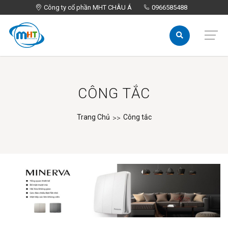
Công ty cổ phần MHT CHÂU Á
Công ty cổ phần MHT CHÂU Á
0966585488
0966585488
CÔNG TẮC
Trang Chủ
Công tắc