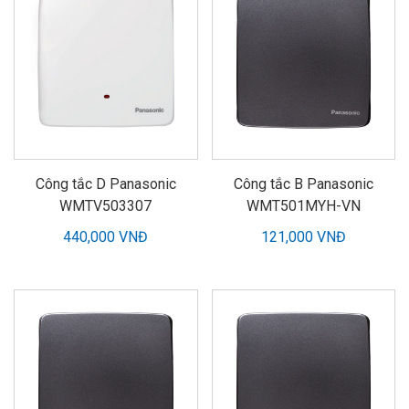
Công tắc D Panasonic
Công tắc B Panasonic
WMTV503307
WMT501MYH-VN
440,000 VNĐ
121,000 VNĐ