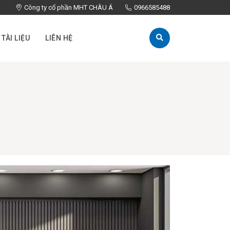
Công ty cổ phần MHT CHÂU Á
0966585488
TÀI LIỆU
LIÊN HỆ