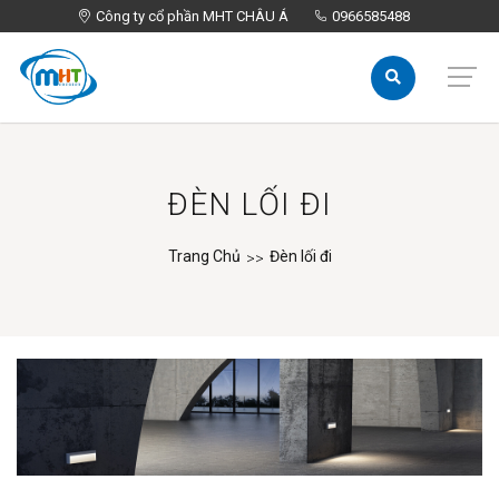
Công ty cổ phần MHT CHÂU Á
Công ty cổ phần MHT CHÂU Á
0966585488
0966585488
ĐÈN LỐI ĐI
Trang Chủ
Đèn lối đi