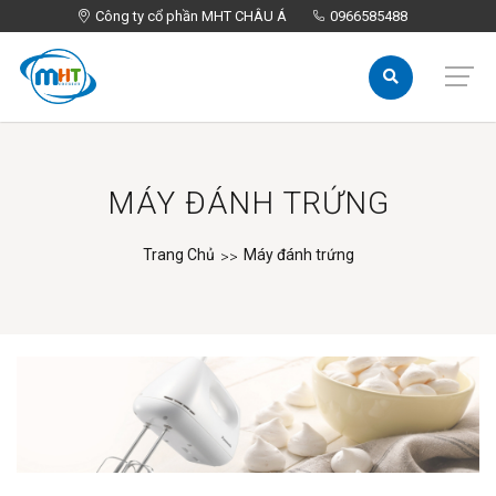
Công ty cổ phần MHT CHÂU Á
Công ty cổ phần MHT CHÂU Á
0966585488
0966585488
MÁY ĐÁNH TRỨNG
Trang Chủ
Máy đánh trứng