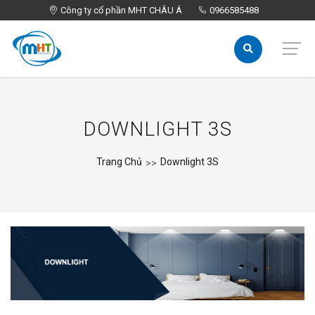
Công ty cổ phần MHT CHÂU Á
Công ty cổ phần MHT CHÂU Á
0966585488
0966585488
DOWNLIGHT 3S
Trang Chủ
Downlight 3S