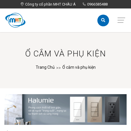
Công ty cổ phần MHT CHÂU Á
Công ty cổ phần MHT CHÂU Á
0966585488
0966585488
Ổ CẮM VÀ PHỤ KIỆN
Trang Chủ
Ổ cắm và phụ kiện