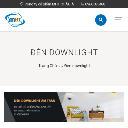
Công ty cổ phần MHT CHÂU Á
Công ty cổ phần MHT CHÂU Á
0966585488
0966585488
ĐÈN DOWNLIGHT
Trang Chủ
Đèn downlight